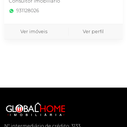
Consultor imobiliário
931128026
Ver imóveis
Ver perfil
Nº intermediário de crédito: 3133