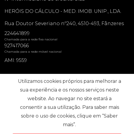
HERÓIS DO CÁLCULO - MED. IMOB. UNIP., LDA.
Rua Doutor Severiano nº240, 4510-493, Fânzeres
224641899
Chamada para a rede fixa nacional
927417066
Chamada para a rede móvel nacional
AMI: 9559
Pesquisas mais Frequentes
Utilizamos cookies próprios para melhorar a
sua experiência e os nossos serviços neste
website. Ao navegar no site estará a
Subscrever
consentir a sua utilização. Para saber mais
sobre o uso de cookies, clique em “Saber
mais”.