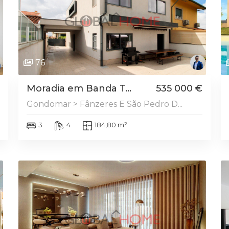
76
Moradia em Banda T...
535 000 €
Gondomar > Fânzeres E São Pedro D...
3
4
184,80 m²
DESTAQUE