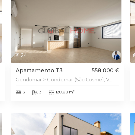
DESTAQUE
24
Apartamento T3
558 000 €
Gondomar > Gondomar (São Cosme), V...
3
3
128,88 m²
DESTAQUE