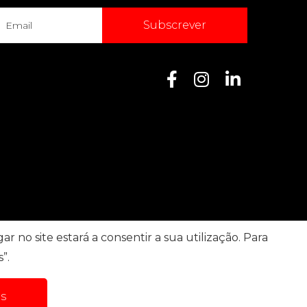
Subscrever
r no site estará a consentir a sua utilização. Para
”.
ões
Dados pessoais
s