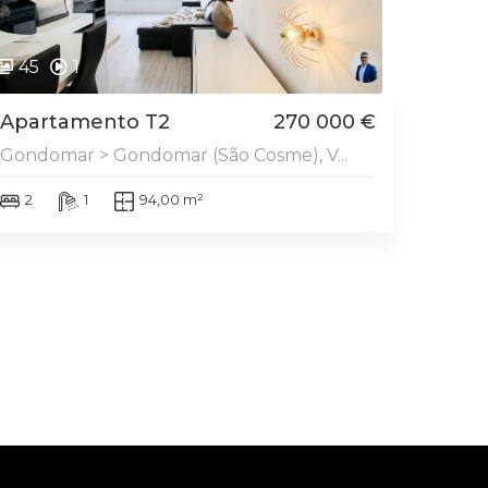
45
1
Apartamento T2
270 000 €
Gondomar > Gondomar (São Cosme), V...
2
1
94,00 m²