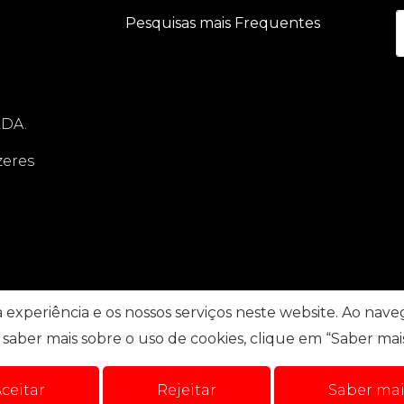
Pesquisas mais Frequentes
LDA.
zeres
experiência e os nossos serviços neste website. Ao navega
saber mais sobre o uso de cookies, clique em “Saber mais
e litígios
.
Política de Privacidade
Livro de reclamaç
ceitar
Rejeitar
Saber mai
dos