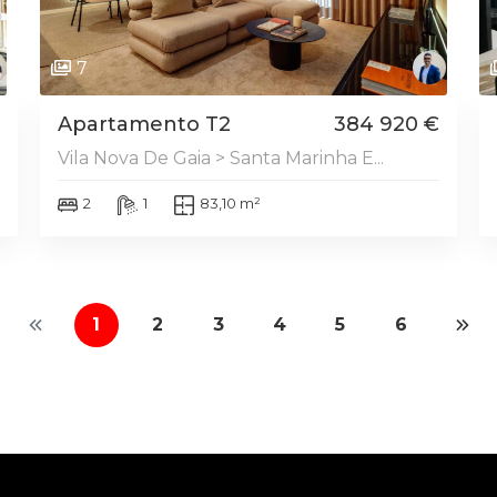
7
Apartamento T2
384 920 €
Vila Nova De Gaia > Santa Marinha E...
2
1
83,10 m²
1
2
3
4
5
6