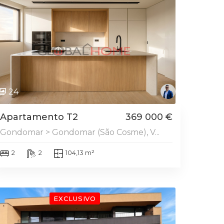
DESTAQUE
24
Apartamento T2
369 000 €
Gondomar > Gondomar (São Cosme), V...
2
2
104,13 m²
DESTAQUE
EXCLUSIVO