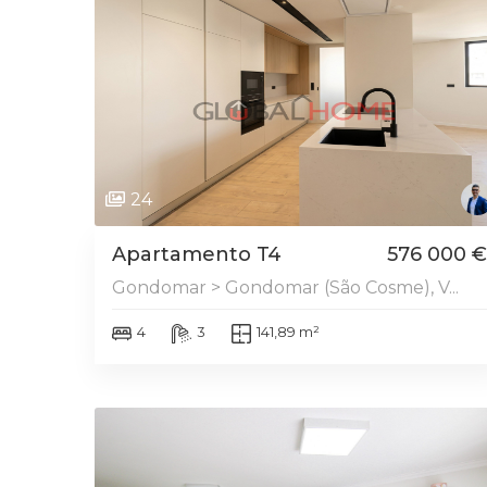
DESTAQUE
24
Apartamento T4
576 000 €
Gondomar > Gondomar (São Cosme), V...
4
3
141,89 m²
DESTAQUE