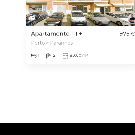
14
Apartamento T1 + 1
975 €
Porto > Paranhos
1
2
80,00 m²