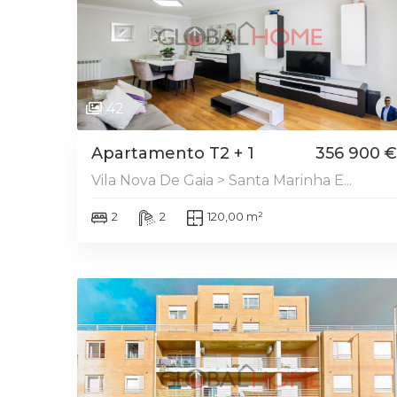
42
Apartamento T2 + 1
356 900 €
Vila Nova De Gaia > Santa Marinha E...
2
2
120,00 m²
DESTAQUE