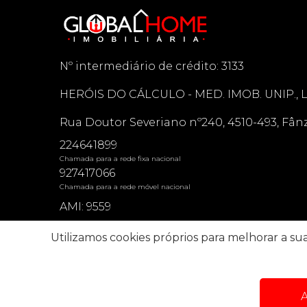
Nº intermediário de crédito: 3133
HERÓIS DO CÁLCULO - MED. IMOB. UNIP., 
Rua Doutor Severiano nº240, 4510-493, Fân
224641899
Chamada para a rede fixa nacional
927417066
Chamada para a rede móvel nacional
AMI: 9559
Utilizamos cookies próprios para melhorar a sua 
Termos e condições
Centro de resolução d
A
© 2026 IMO360. Todos os direitos reserva