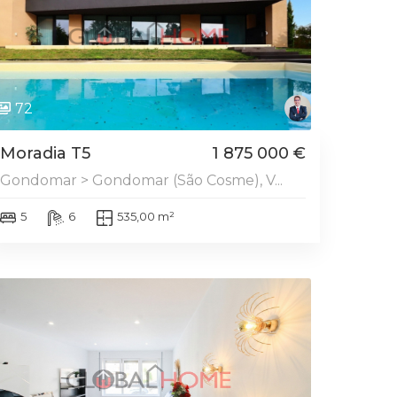
72
Moradia T5
1 875 000 €
Gondomar > Gondomar (São Cosme), V...
5
6
535,00 m²
DESTAQUE