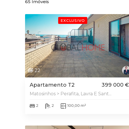
65
Imóveis
DESTAQUE
EXCLUSIVO
22
Apartamento T2
399 000 €
Matosinhos > Perafita, Lavra E Sant...
2
2
100,00 m²