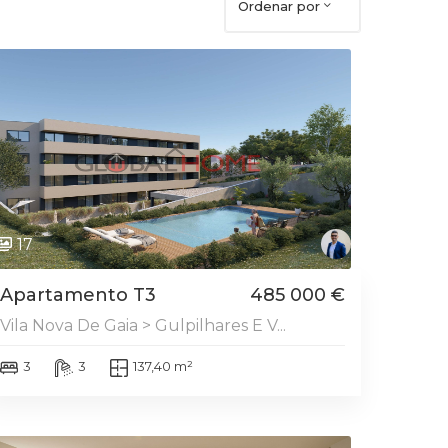
Ordenar por
DESTAQUE
17
Apartamento T3
485 000 €
Vila Nova De Gaia > Gulpilhares E V...
3
3
137,40 m²