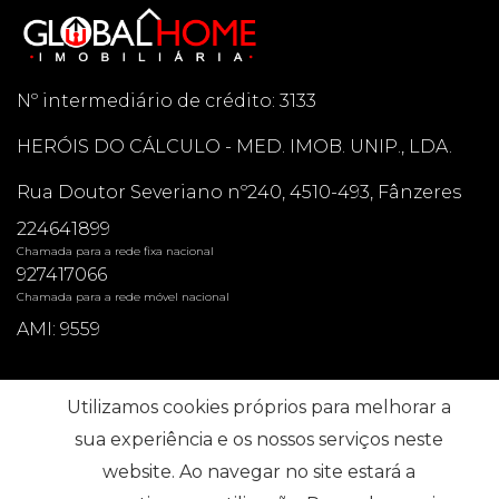
Nº intermediário de crédito: 3133
HERÓIS DO CÁLCULO - MED. IMOB. UNIP., LDA.
Rua Doutor Severiano nº240, 4510-493, Fânzeres
224641899
Chamada para a rede fixa nacional
927417066
Chamada para a rede móvel nacional
AMI: 9559
Pesquisas mais Frequentes
Utilizamos cookies próprios para melhorar a
sua experiência e os nossos serviços neste
website. Ao navegar no site estará a
Subscrever