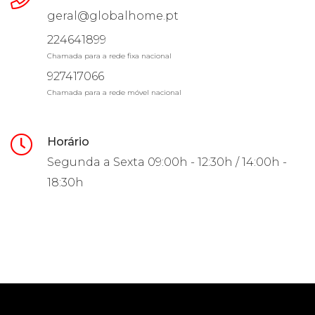
geral@globalhome.pt
224641899
Chamada para a rede fixa nacional
927417066
Chamada para a rede móvel nacional
Horário
Segunda a Sexta
09:00h - 12:30h / 14:00h -
18:30h