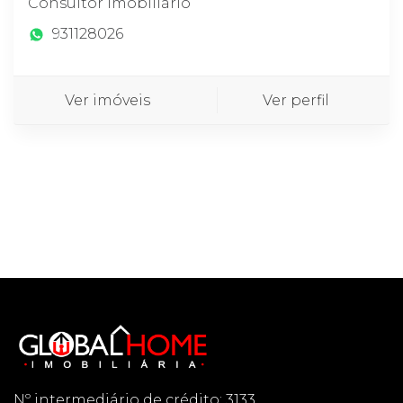
Consultor imobiliário
931128026
Ver imóveis
Ver perfil
Nº intermediário de crédito: 3133