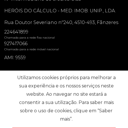
HERÓIS DO CÁLCULO - MED. IMOB. UNIP., LDA.
Rua Doutor Severiano nº240, 4510-493, Fânzeres
224641899
Chamada para a rede fixa nacional
927417066
Chamada para a rede móvel nacional
AMI: 9559
Pesquisas mais Frequentes
Utilizamos cookies próprios para melhorar a
sua experiência e os nossos serviços neste
website. Ao navegar no site estará a
Subscrever
consentir a sua utilização. Para saber mais
sobre o uso de cookies, clique em “Saber
mais”.